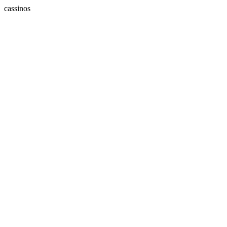
cassinos