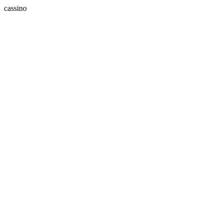
cassino