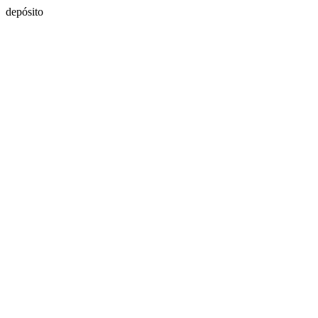
depósito