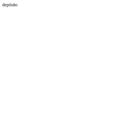
depósito