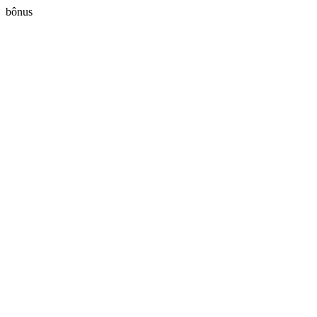
bônus