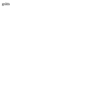
grátis